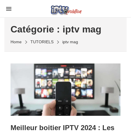
Skip
to
the
Catégorie :
iptv mag
content
Home
TUTORIELS
iptv mag
Meilleur boitier IPTV 2024 : Les